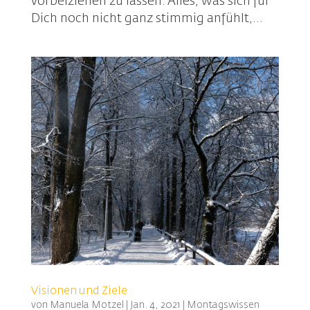
vorbeiziehen zu lassen. Alles, was sich für
Dich noch nicht ganz stimmig anfühlt,...
Visionen und Ziele
von
Manuela Motzel
|
Jan. 4, 2021
|
Montagswissen