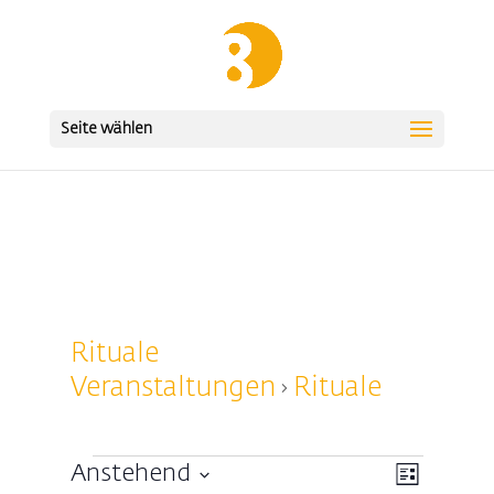
Seite wählen
Rituale
Veranstaltungen
Rituale
Veranstaltungen
Ansicht
Veransta
Anstehend
Liste
Ansichte