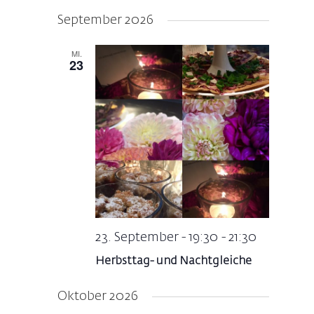
Navigat
Datum
Navigati
September 2026
wählen.
MI.
23
23. September - 19:30
-
21:30
Herbsttag- und Nachtgleiche
Oktober 2026