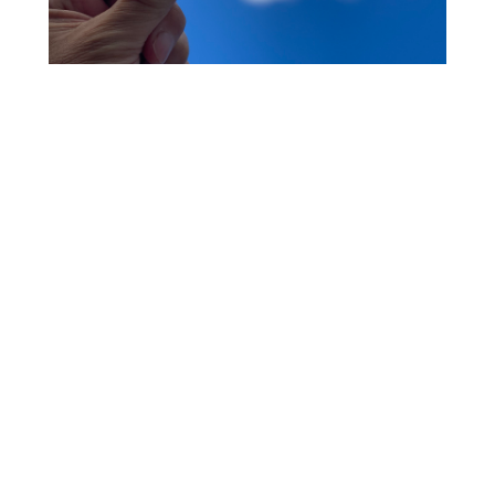
DER MENSCHENRECHTS-
MUSKEL – WIE MENSCHLICHKEIT
IM INNEREN BEGINNT
Nov. 14, 2025
Ich habe den
Begriff „Menschenrechts-Muskel“ das
erste Mal bei Düzen
Tekkal gelesen.Sie beschreibt damit