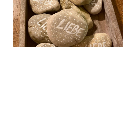
#dieWeltmitLiebefluten
17. Apr. 2021
Heute verschenke ich etwas, von dem
ich unendlich viel habe. Die Steine
kommen jetzt zum mitnehmen...
mehr lesen