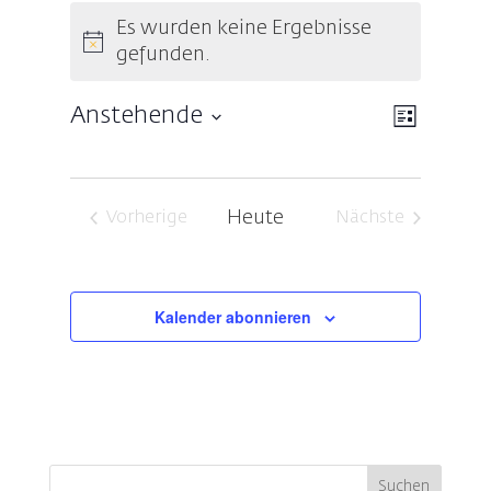
Veranstaltungen
Es wurden keine Ergebnisse
Hinweis
gefunden.
Ansicht
Veransta
Anstehende
Liste
Ansichte
Navigat
Datum
Navigati
wählen.
Heute
Vorherige
Nächste
Veranstaltungen
Veranstaltung
Kalender abonnieren