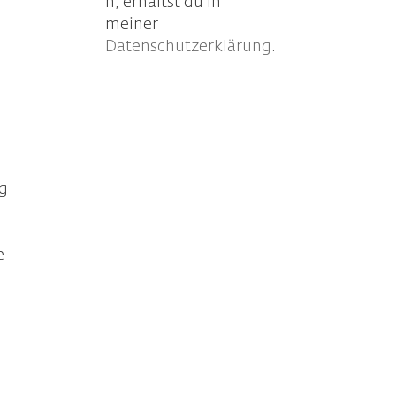
n, erhältst du in
meiner
Datenschutzerklärung
.
ng
e