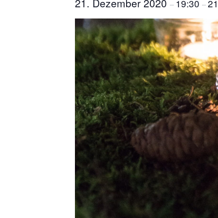
21. Dezember 2020
19:30
21
–
–