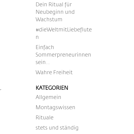
Dein Ritual für
Neubeginn und
n
Wachstum
#dieWeltmitLiebeflute
n
Einfach
Sommerpreneurinnen
e
sein…
Wahre Freiheit
KATEGORIEN
r
Allgemein
Montagswissen
Rituale
stets und ständig