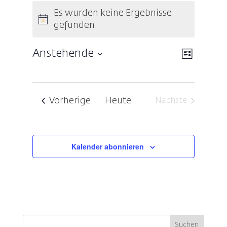
Veranstaltungen
Es wurden keine Ergebnisse
Hinweis
gefunden.
Ansicht
Veransta
Anstehende
Liste
Ansichte
Navigat
Datum
Navigati
wählen.
Veranstaltungen
Vorherige
Heute
Nächste
Veranstaltung
Kalender abonnieren