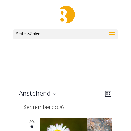
Seite wählen
Veranstaltungen
Ansicht
Veransta
Anstehend
Liste
Ansichte
Navigat
Datum
Navigati
September 2026
wählen.
SO.
6