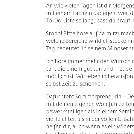
An wie vielen Tagen ist dir Morge
mit einem Lächeln dagegen, weil du 
To-Do-Liste so lang, dass du drauf 
Stopp! Bitte höre auf da mitzumach
welche Bereiche wirklich stecken 
Tag bedeutet, in seinem Mindset stab
Ich höre immer mehr den Wunsch na
tun, die einem gut tun und Freude
möglich ist. Wir leben in herausfor
selbst Zeit zu schenken.
Dafür steht Sommerpreneurin – Dei
mit deinen eigenen Wohlfühlzeiten.
bewerkstelligen als in einem Semin
viel leichter, als in der vollen U-B
helfen dir, auch wenn es ein Widers