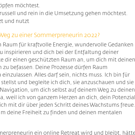
höpfen möchtest.
ussell und rein in die Umsetzung gehen möchtest.
t und nutzt
m Weg zu einer Sommerpreneurin 2022?
n Raum für kraftvolle Energie, wundervolle Gedanken
u inspirieren und dich bei der Entfaltung deiner
ete dir einen geschützten Raum an, um dich mit deine
 zu befassen. Deine Prozesse dürfen Raum
inzulassen. Alles darf sein, nichts muss. Ich bin für
stellst und begleite ich dich, sie anzuschauen und sie
 Navigation, um dich selbst auf deinem Weg zu deine
 da, weil ich von ganzem Herzen an dich, dein Potenzia
ch mit dir über jeden Schritt deines Wachstums freue
um deine Freiheit zu finden und deinen mentalen
erpreneurin ein online Retreat wird und bleibt, hätt