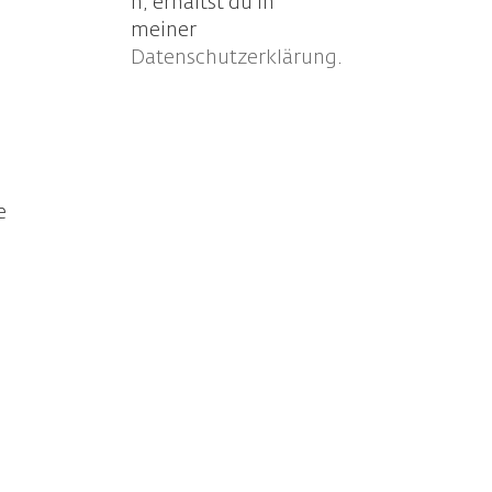
n, erhältst du in
meiner
Datenschutzerklärung
.
e
s