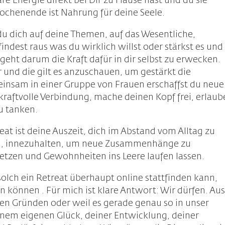
re Energie direkt bei Dir zu Hause hast und du sie
Wochenende ist Nahrung für deine Seele.
 du dich auf deine Themen, auf das Wesentliche,
findest raus was du wirklich willst oder stärkst es und
geht darum die Kraft dafür in dir selbst zu erwecken.
r und die gilt es anzuschauen, um gestärkt die
insam in einer Gruppe von Frauen erschaffst du neue
 kraftvolle Verbindung, mache deinen Kopf frei, erlaub
zu tanken.
t ist deine Auszeit, dich im Abstand vom Alltag zu
men, innezuhalten, um neue Zusammenhänge zu
setzen und Gewohnheiten ins Leere laufen lassen.
 solch ein Retreat überhaupt online stattfinden kann,
n können . Für mich ist klare Antwort: Wir dürfen. Au
hen Gründen oder weil es gerade genau so in unser
einem eigenen Glück, deiner Entwicklung, deiner