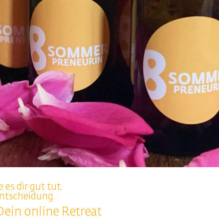
 es dir gut tut.
Entscheidung.
ein online Retreat