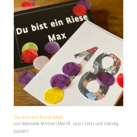
Du bist ein Riese Max
von
Manuela Motzel
|
Mai 18, 2021
|
stets und ständig
pulsiert