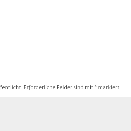
um
die
Laut
zu
rege
fentlicht.
Erforderliche Felder sind mit
*
markiert