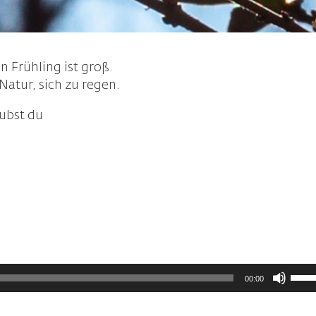
Frühling ist groß.
Natur, sich zu regen.
aubst du
Pfei
00:00
Hoch
benu