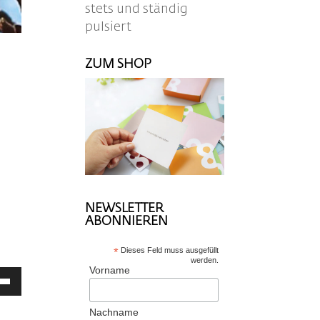
stets und ständig
pulsiert
ZUM SHOP
NEWSLETTER
ABONNIEREN
*
Dieses Feld muss ausgefüllt
werden.
Vorname
ltasten
/Runter
tzen,
Nachname