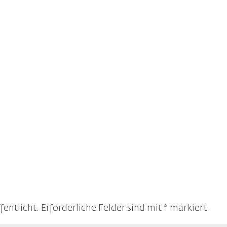
zu
rege
fentlicht.
Erforderliche Felder sind mit
*
markiert