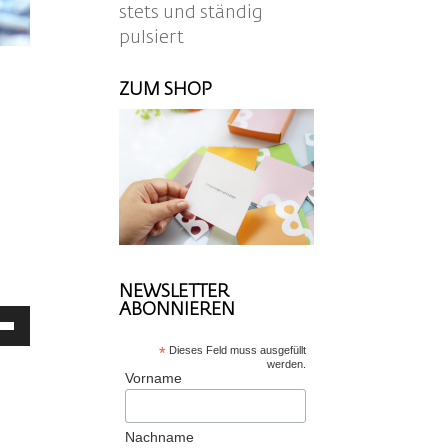
stets und ständig
pulsiert
ZUM SHOP
NEWSLETTER
ABONNIEREN
ltasten
/Runter
*
Dieses Feld muss ausgefüllt
tzen,
werden.
Vorname
Nachname
stärke