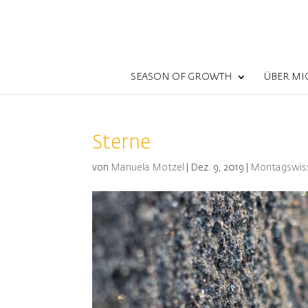
SEASON OF GROWTH
ÜBER MI
Sterne
von
Manuela Motzel
|
Dez. 9, 2019
|
Montagswis