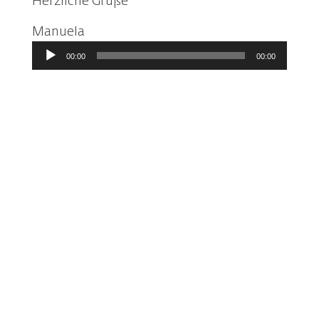
Herzliche Grüße
Manuela
Audio-
00:00
00:00
Player