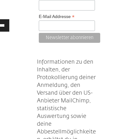
*
E-Mail Addresse
ltasten
/Runter
tzen,
stärke
Informationen zu den
Inhalten, der
ln.
Protokollierung deiner
Anmeldung, den
Versand über den US-
Anbieter MailChimp,
statistische
Auswertung sowie
deine
Abbestellmöglichkeite