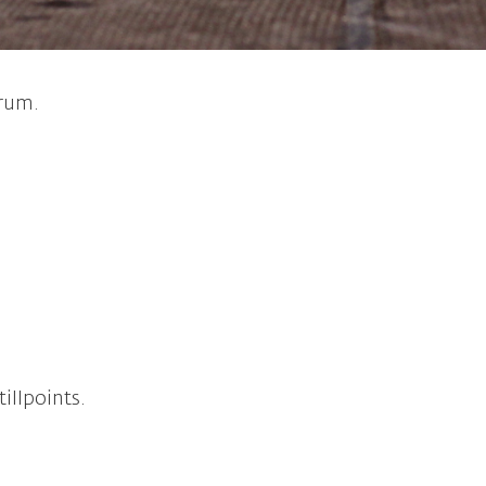
erum.
illpoints.