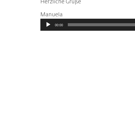
Herzliche Grüße
Manuela
Audio-
00:00
Player