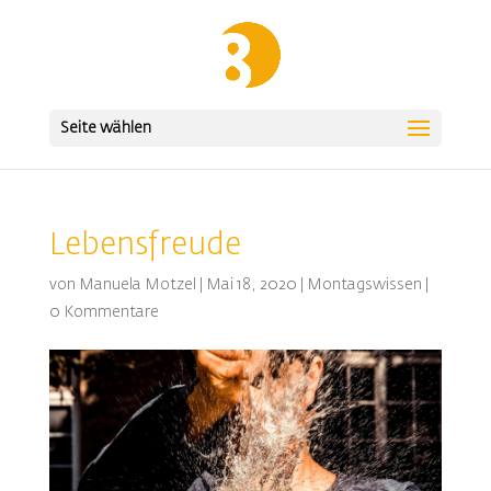
Seite wählen
Lebensfreude
von
Manuela Motzel
|
Mai 18, 2020
|
Montagswissen
|
0 Kommentare