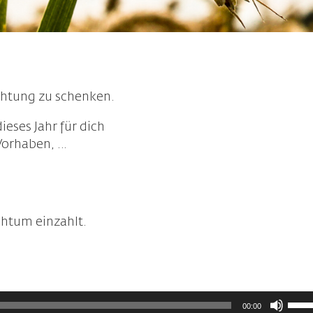
chtung zu schenken.
ieses Jahr für dich
Vorhaben, …
chtum einzahlt.
Pfei
00:00