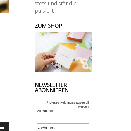
stets und ständig
pulsiert
ZUM SHOP
NEWSLETTER
ABONNIEREN
*
Dieses Feld muss ausgefüllt
werden.
Vorname
ltasten
Nachname