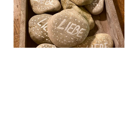
#dieWeltmitLiebefluten
17. Apr. 2021
Heute verschenke ich etwas, von dem
ich unendlich viel habe. Die Steine
kommen jetzt zum mitnehmen...
mehr lesen